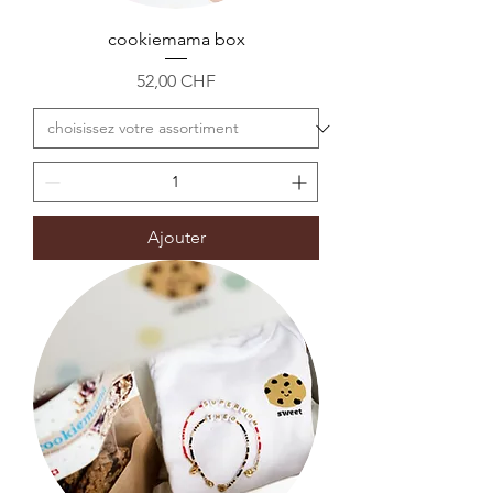
cookiemama box
Prix
52,00 CHF
Ajouter