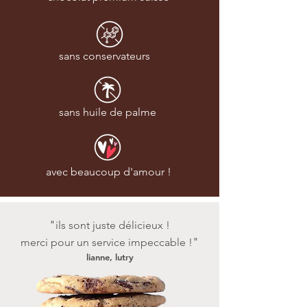
sans conservateurs
sans huile de palme
avec beaucoup d'amour !
"
ils sont juste délicieux !
"
merci pour un service impeccable !
lianne, lutry